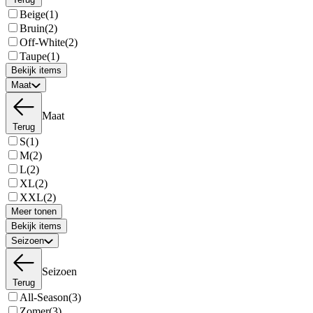
Beige
(1)
Bruin
(2)
Off-White
(2)
Taupe
(1)
Bekijk items
Maat
Maat
Terug
S
(1)
M
(2)
L
(2)
XL
(2)
XXL
(2)
Meer tonen
Bekijk items
Seizoen
Seizoen
Terug
All-Season
(3)
Zomer
(3)