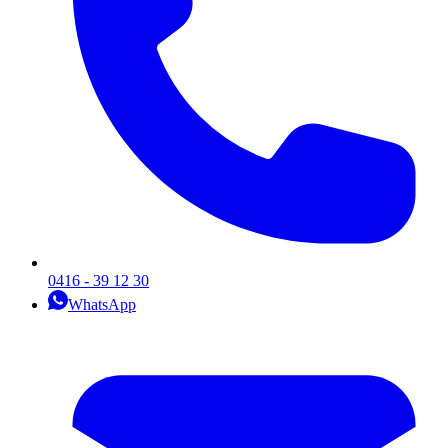
Kleding van Blue Industry
In onze shop vind je een ruime selectie Blue Industry items, waaronder
stijlvolle
Blue Industry colberts
, tijdloze
Blue Industry overhemden
,
moderne
Blue Industry broeken
en nog veel meer. Elk item is zorgvuldig
ontworpen met aandacht voor detail en vervaardigd van
hoogwaardige materialen waardoor comfort en duurzaamheid
gewaarborgd zijn. Met Blue Industry ben je verzekerd van kleding die
niet alleen indruk maakt op het gebied van stijl, maar ook lang
meegaat. De kleding van Blue Industry valt ook goed te combineren
met andere items uit onze collectie. Bekijk bijvoorbeeld eens onze
0416 - 39 12 30
colberts of laat je verrassen door onze tijdloze overhemden collectie.
WhatsApp