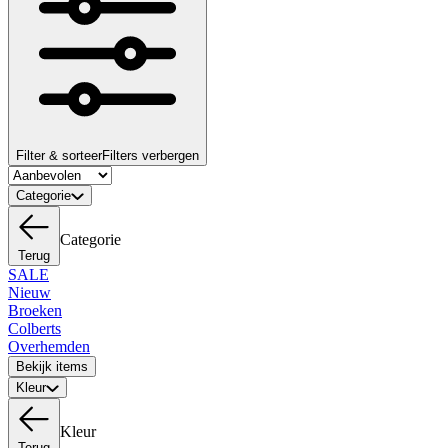
Filter & sorteer
Filters verbergen
Categorie
Categorie
Terug
SALE
Nieuw
Broeken
Colberts
Overhemden
Bekijk items
Kleur
Kleur
Terug