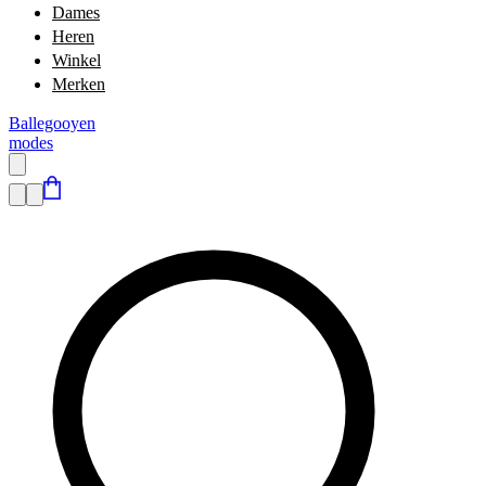
Dames
Heren
Winkel
Merken
Ballegooyen
modes