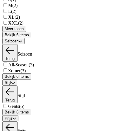
M
(2)
L
(2)
XL
(2)
XXL
(2)
Meer tonen
Bekijk 6 items
Seizoen
Seizoen
Terug
All-Season
(3)
Zomer
(3)
Bekijk 6 items
Stijl
Stijl
Terug
Gents
(6)
Bekijk 6 items
Prijs