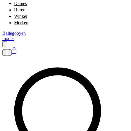
Dames
Heren
Winkel
Merken
Ballegooyen
modes