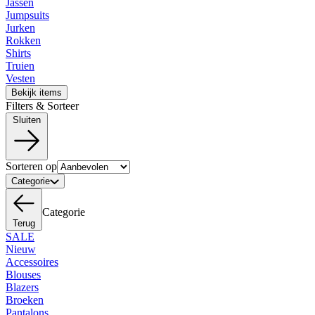
Jassen
Jumpsuits
Jurken
Rokken
Shirts
Truien
Vesten
Bekijk items
Filters & Sorteer
Sluiten
Sorteren op
Categorie
Categorie
Terug
SALE
Nieuw
Accessoires
Blouses
Blazers
Broeken
Pantalons