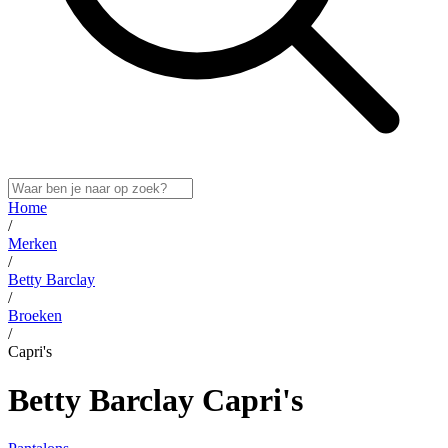
Home
/
Merken
/
Betty Barclay
/
Broeken
/
Capri's
Betty Barclay Capri's