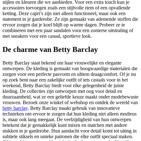
stijlen en kleuren die we aanbieden. Voor een extra touch kun je
accessoires toevoegen zoals een stijlvolle riem of een opvallende
ketting. Deze capri’s zijn niet alleen functioneel, maar ook een
statement in je garderobe. Ze zijn gemaakt van ademende stoffen die
ervoor zorgen dat je koel blijft op warme dagen. Probeer ze te
combineren met een paar sandalen voor een zomerse uitstraling of
met sneakers voor een casual, sportieve look.
De charme van Betty Barclay
Betty Barclay staat bekend om haar vrouwelijke en elegante
ontwerpen. De kleding is gemaakt van hoogwaardige materialen die
zorgen voor een perfecte pasvorm en ultiem draagcomfort. Of je nu
op zoek bent naar een zakelijke outfit of iets casuals voor in het
weekend, Betty Barclay biedt voor elke gelegenheid de juiste
kleding. De collecties zijn ontworpen met oog voor detail en
duurzaamheid, wat ze een geliefde keuze maakt onder modebewuste
vrouwen. Bezoek onze winkel of webshop en ontdek de wereld van
betty barclay
. Betty Barclay maakt gebruik van innovatieve
technieken om ervoor te zorgen dat hun kleding niet alleen modieus
is, maar ook lang meegaat. De veelzijdigheid van hun ontwerpen
betekent dat je gemakkelijk kunt mixen en matchen met andere
stukken in je garderobe. Hun aandacht voor detail komt tot uiting in
subtiele stiksels en unieke patronen die elke outfit speciaal maken.