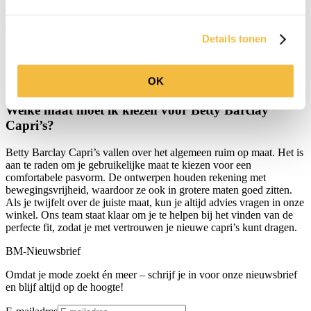
Ja, Betty Barclay Capri’s zijn zeer veelzijdig en kunnen voor veel
gelegenheden gedragen worden. Of je nu naar een feestje gaat of
Details tonen
een dag op kantoor doorbrengt, deze capri’s bieden de perfecte mix
van comfort en stijl. Combineer ze met een van onze
Betty Barclay
Korte Jurken
voor een veelzijdige garderobe. De hoogwaardige
OK
materialen zorgen ervoor dat je er altijd op je best uitziet.
Welke maat moet ik kiezen voor Betty Barclay
Capri’s?
Betty Barclay Capri’s vallen over het algemeen ruim op maat. Het is
aan te raden om je gebruikelijke maat te kiezen voor een
comfortabele pasvorm. De ontwerpen houden rekening met
bewegingsvrijheid, waardoor ze ook in grotere maten goed zitten.
Als je twijfelt over de juiste maat, kun je altijd advies vragen in onze
winkel. Ons team staat klaar om je te helpen bij het vinden van de
perfecte fit, zodat je met vertrouwen je nieuwe capri’s kunt dragen.
BM-Nieuwsbrief
Omdat je mode zoekt én meer – schrijf je in voor onze nieuwsbrief
en blijf altijd op de hoogte!