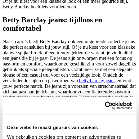
Of je nu kiest voor een klassieke look of een meer gedurfde stijl,
Betty Barclay heeft iets voor iedereen.
Betty Barclay jeans: tijdloos en
comfortabel
Naast capri’s biedt Betty Barclay ook een uitgebreide collectie jeans
die perfect aansluiten bij jouw stijl. Of je nu kiest voor een klassieke
blauwe spijkerbroek of een trendy gekleurde variant, je vindt altijd
een jeans die bij je past. De jeans zijn ontworpen met een focus op
pasvorm en comfort, waardoor ze geschikt zijn voor zowel dagelijks
gebruik als speciale gelegenheden. Combineer ze met een elegante
blouse of een casual trui voor een veelzijdige look. Ontdek de
verschillende stijlen en pasvormen van
betty barclay jeans
en vind
jouw perfecte match. De jeans zijn voorzien van stretchmateriaal dat
zich aanpast aan je lichaam, waardoor ze een flatterende pasvorm
bieden zonder in te boeten op comfort. Voor een avondje uit kun je
ze combineren met hoge hakken en een stijlvolle top. Voor een dag
op kantoor zijn ze perfect met een blazer en nette schoenen. De
veelzijdigheid van Betty Barclay jeans maakt ze een essentiële
toevoeging aan elke garderobe. Bovendien zijn ze gemakkelijk te
onderhouden, zodat je er altijd op je best uitziet zonder veel moeite.
Deze website maakt gebruik van cookies
Veelgestelde vragen over Betty Barclay
We gebruiken cookies om content en advertenties te