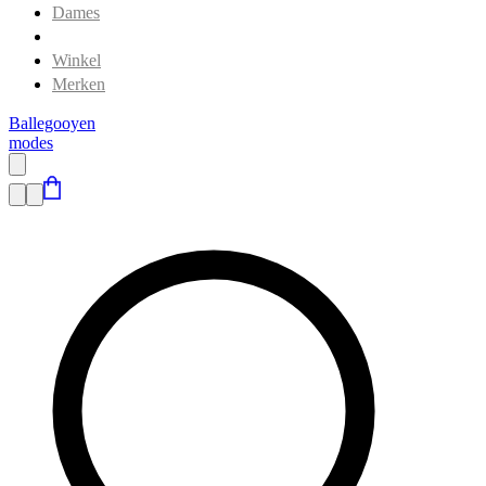
Dames
Heren
Winkel
Merken
Ballegooyen
modes