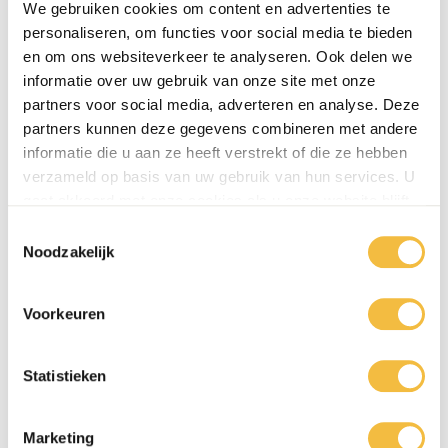
We gebruiken cookies om content en advertenties te
personaliseren, om functies voor social media te bieden
0416 - 39 12 30
en om ons websiteverkeer te analyseren. Ook delen we
WhatsApp
informatie over uw gebruik van onze site met onze
partners voor social media, adverteren en analyse. Deze
partners kunnen deze gegevens combineren met andere
informatie die u aan ze heeft verstrekt of die ze hebben
verzameld op basis van uw gebruik van hun services. U
gaat akkoord met onze cookies als u onze website blijft
gebruiken.
Toestemmingsselectie
Noodzakelijk
Voorkeuren
Statistieken
Marketing