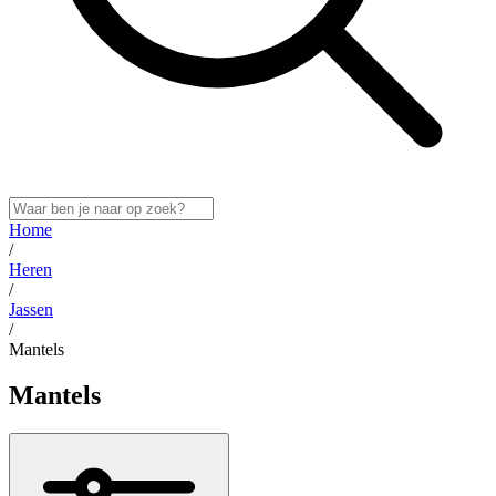
Home
/
Heren
/
Jassen
/
Mantels
Mantels