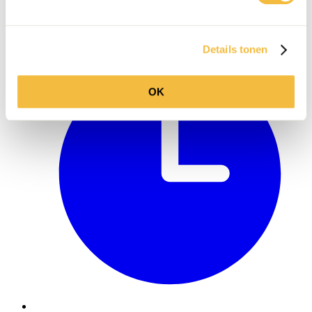
info@ballegooyenmodes.com
Details tonen
OK