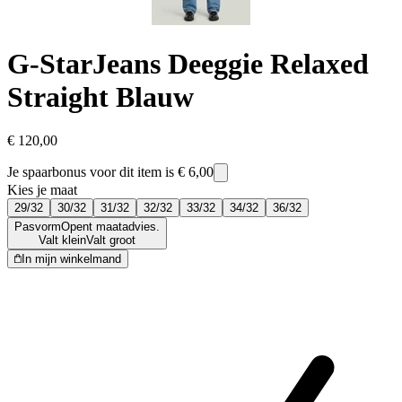
G-Star
Jeans Deeggie Relaxed
Straight Blauw
€ 120,00
Je spaarbonus voor dit item is
€ 6,00
Kies je maat
29/32
30/32
31/32
32/32
33/32
34/32
36/32
Pasvorm
Opent maatadvies.
Valt klein
Valt groot
In mijn winkelmand