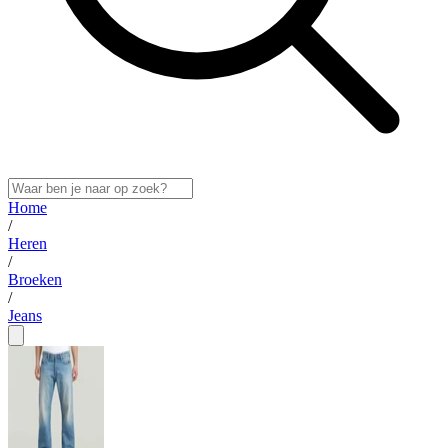
Home
/
Heren
/
Broeken
/
Jeans