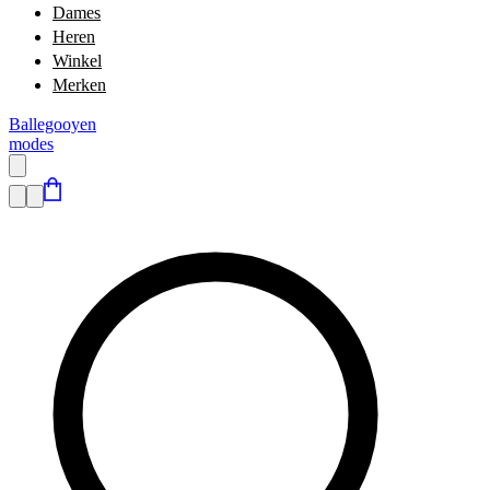
Dames
Heren
Winkel
Merken
Ballegooyen
modes