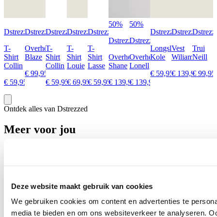
50%
50%
Dstrezzed
Dstrezzed
Dstrezzed
Dstrezzed
Dstrezzed
Dstrezzed
Dstrezzed
Dstrezz
Dstrezzed
Dstrezzed
T-
Overhemd
T-
T-
T-
Longsleeve
Vest
Trui
Shirt
Blaze
Shirt
Shirt
Shirt
Overhemd
Overhemd
Kole
Wiliam
Neill
Collin
Collin
Louie
Lasse
Shane
Lonell
€ 99,95
€ 59,95
€ 139,95
€ 99,95
€ 59,95
€ 59,95
€ 69,95
€ 59,95
€ 139,95
€ 139,95
€ 69,97
€ 69,97
Ontdek alles van Dstrezzed
Meer voor jou
Deze website maakt gebruik van cookies
We gebruiken cookies om content en advertenties te personal
media te bieden en om ons websiteverkeer te analyseren. Oo