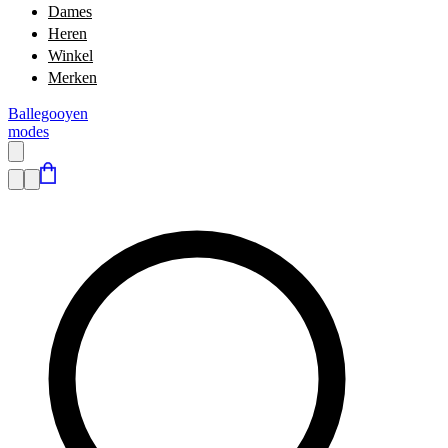
Dames
Heren
Winkel
Merken
Ballegooyen
modes