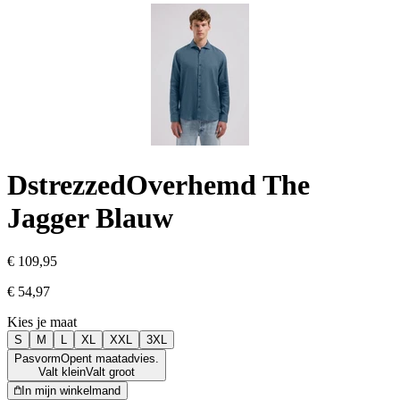
Dstrezzed
Overhemd The
Jagger Blauw
€ 109,95
€ 54,97
Kies je maat
S
M
L
XL
XXL
3XL
Pasvorm
Opent maatadvies.
Valt klein
Valt groot
In mijn winkelmand