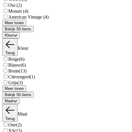
Oui
(2)
Monari
(4)
American Vintage
(4)
Meer tonen
Bekijk 50 items
Kleur
Kleur
Terug
Beige
(6)
Blauw
(6)
Bruin
(13)
Citroengeel
(1)
Grijs
(3)
Meer tonen
Bekijk 50 items
Maat
Maat
Terug
One
(2)
XS
(15)