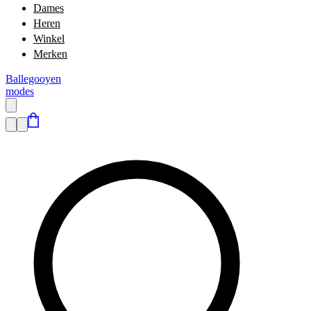
Dames
Heren
Winkel
Merken
Ballegooyen
modes