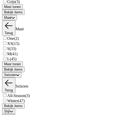
Grijs
(3)
Meer tonen
Bekijk items
Maat
Maat
Terug
One
(2)
XS
(15)
S
(33)
M
(41)
L
(45)
Meer tonen
Bekijk items
Seizoen
Seizoen
Terug
All-Season
(3)
Winter
(47)
Bekijk items
Stijl