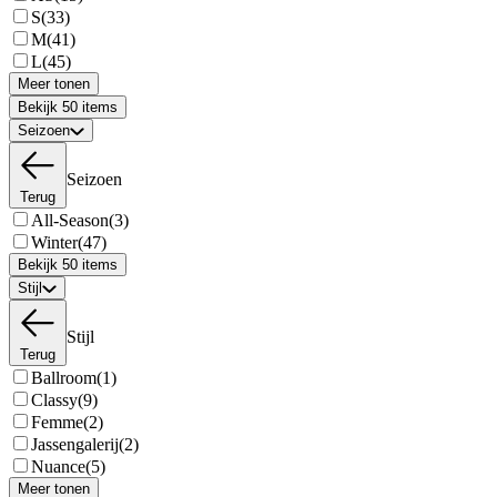
S
(33)
M
(41)
L
(45)
Meer tonen
Bekijk 50 items
Seizoen
Seizoen
Terug
All-Season
(3)
Winter
(47)
Bekijk 50 items
Stijl
Stijl
Terug
Ballroom
(1)
Classy
(9)
Femme
(2)
Jassengalerij
(2)
Nuance
(5)
Meer tonen