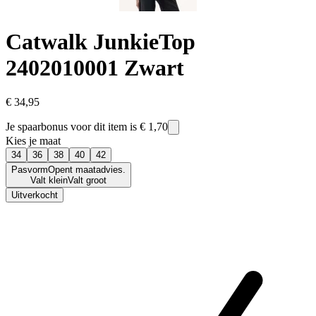
Catwalk Junkie
Top
2402010001 Zwart
€ 34,95
Je spaarbonus voor dit item is
€ 1,70
Kies je maat
34
36
38
40
42
Pasvorm
Opent maatadvies.
Valt klein
Valt groot
Uitverkocht