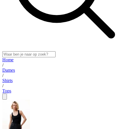
Home
/
Dames
/
Shirts
/
Tops