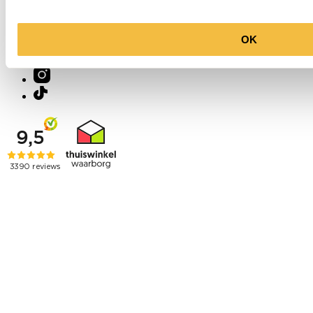
Molenkade 25
4271 AE Dussen
Socials
OK