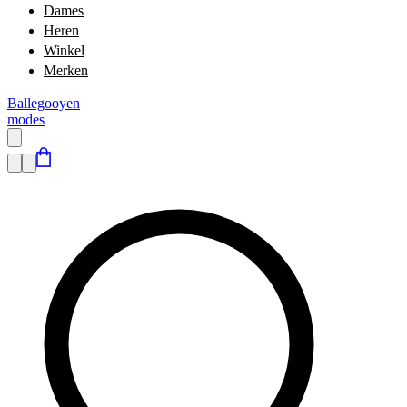
Dames
Heren
Winkel
Merken
Ballegooyen
modes