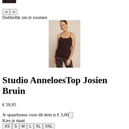
Dubbeltik om te zoomen
Studio Anneloes
Top Josien
Bruin
€ 59,95
Je spaarbonus voor dit item is
€ 3,00
Kies je maat
XS
S
M
L
XL
XXL