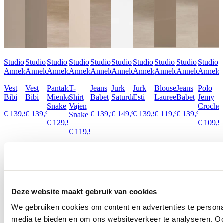
Studio
Studio
Studio
Studio
Studio
Studio
Studio
Studio
Studio
Studio
Anneloes
Anneloes
Anneloes
Anneloes
Anneloes
Anneloes
Anneloes
Anneloes
Anneloes
Annelo
Vest
Vest
Pantalon
T-
Jeans
Jurk
Jurk
Blouse
Jeans
Polo
Bibi
Bibi
Mienke
Shirt
Babet
Saturday
Esti
Laureen
Babet
Jemy
Snake
Vajen
Crochet
€ 139,95
€ 139,95
€ 139,95
€ 149,95
€ 139,95
€ 119,95
€ 139,95
Snake
€ 129,95
€ 109,9
€ 119,95
Ontdek alles van Studio Anneloes
Meer voor jou
Deze website maakt gebruik van cookies
We gebruiken cookies om content en advertenties te personal
media te bieden en om ons websiteverkeer te analyseren. Oo