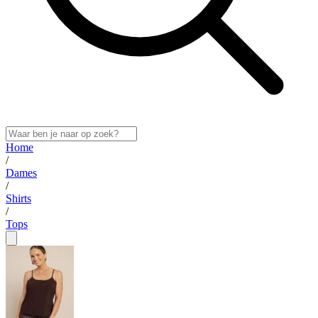
Home
/
Dames
/
Shirts
/
Tops