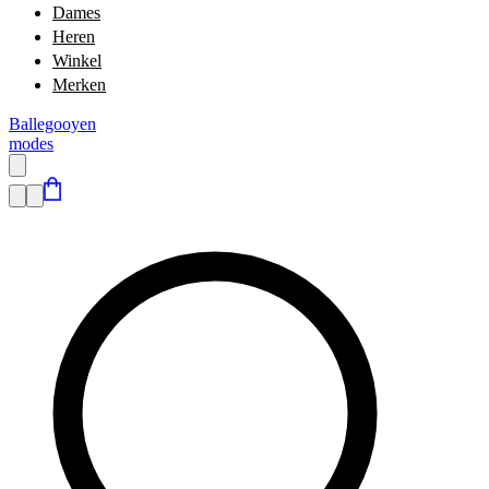
Dames
Heren
Winkel
Merken
Ballegooyen
modes