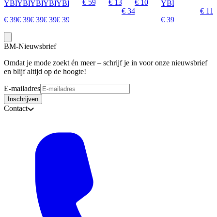
€ 59,95
€ 130,00
€ 109,95
YBL002112
YBL001100
YBL001990
YBL002100
YBL002990
YBL001112
€ 34,95
€ 119
€ 39,99
€ 39,99
€ 39,99
€ 39,99
€ 39,99
€ 39,99
BM-Nieuwsbrief
Omdat je mode zoekt én meer – schrijf je in voor onze nieuwsbrief
en blijf altijd op de hoogte!
E-mailadres
Inschrijven
Contact