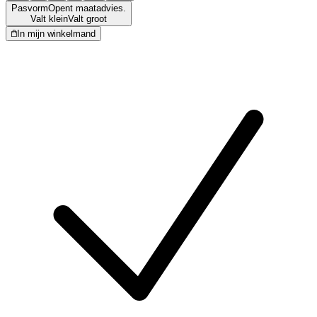
Pasvorm
Opent maatadvies.
Valt klein
Valt groot
In mijn winkelmand