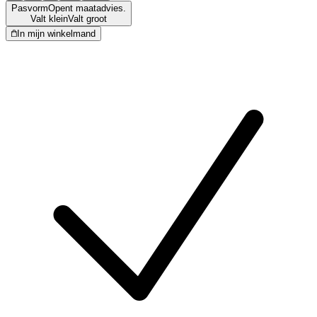
Pasvorm
Opent maatadvies.
Valt klein
Valt groot
In mijn winkelmand