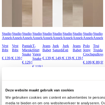
Studio
Studio
Studio
Studio
Studio
Studio
Studio
Studio
Studio
Studio
Anneloes
Anneloes
Anneloes
Anneloes
Anneloes
Anneloes
Anneloes
Anneloes
Anneloes
Annelo
Vest
Vest
Pantalon
T-
Jeans
Jurk
Jurk
Jeans
Polo
Trui
Bibi
Bibi
Mienke
Shirt
Babet
Saturday
Esti
Babet
Jemy
Truida
Snake
Vajen
Crochet
pullove
€ 139,95
€ 139,95
€ 139,95
€ 149,95
€ 139,95
€ 139,95
Snake
€ 129,95
€ 109,95
€ 89,95
€ 119,95
Ontdek alles van Studio Anneloes
Meer voor jou
Deze website maakt gebruik van cookies
We gebruiken cookies om content en advertenties te personal
media te bieden en om ons websiteverkeer te analyseren. Oo