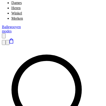
Dames
Heren
Winkel
Merken
Ballegooyen
modes