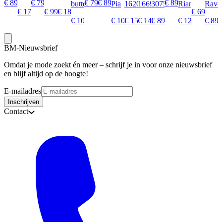
€ 89,99
€ 79,99
€ 79,99
€ 89,99
€ 89,99
butterfly
Pia
1620
1669
30757
Rian
Rave
€ 175,00
€ 99,95
€ 185,00
€ 69,95
€ 
€ 109,95
€ 109,95
€ 159,99
€ 145,00
€ 54,97
€ 89,95
€ 79,99
€ 72,50
€ 44,97
€ 129,95
€ 89,
€ 64
BM-Nieuwsbrief
Omdat je mode zoekt én meer – schrijf je in voor onze nieuwsbrief
en blijf altijd op de hoogte!
E-mailadres
Inschrijven
Contact