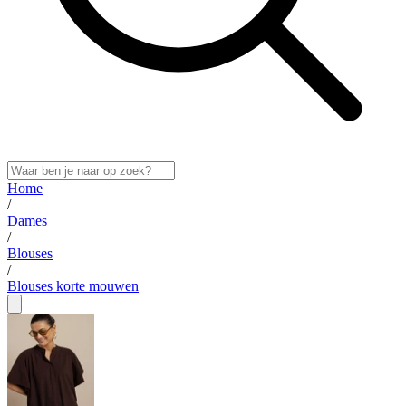
Home
/
Dames
/
Blouses
/
Blouses korte mouwen