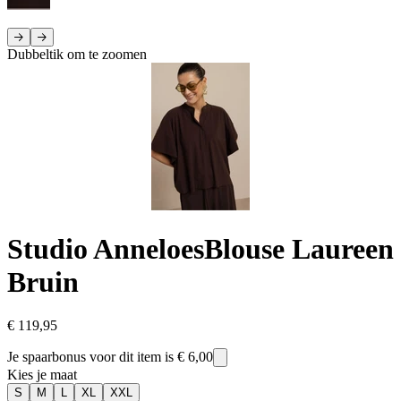
Dubbeltik om te zoomen
Studio Anneloes
Blouse Laureen
Bruin
€ 119,95
Je spaarbonus voor dit item is
€ 6,00
Kies je maat
S
M
L
XL
XXL