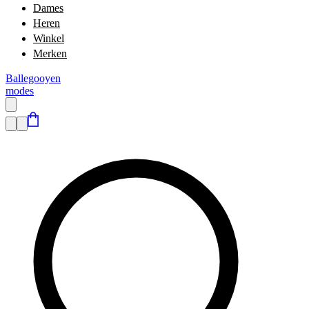
Dames
Heren
Winkel
Merken
Ballegooyen
modes