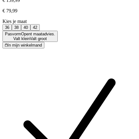
€ 159,99
€ 79,99
Kies je maat
36
38
40
42
Pasvorm
Opent maatadvies.
Valt klein
Valt groot
In mijn winkelmand