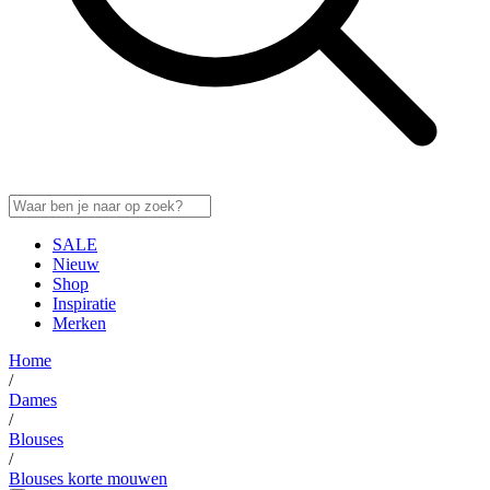
SALE
Nieuw
Shop
Inspiratie
Merken
Home
/
Dames
/
Blouses
/
Blouses korte mouwen