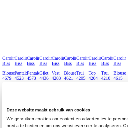
Caroline
Caroline
Caroline
Caroline
Caroline
Caroline
Caroline
Caroline
Caroline
Carolin
Biss
Biss
Biss
Biss
Biss
Biss
Biss
Biss
Biss
Biss
Blouse
Pantalon
Pantalon
Gilet
Vest
Blouse
Trui
Top
Trui
Blouse
4679
4523
4573
4436
4203
4621
4205
4204
4210
4615
€ 175,00
€ 210,00
€ 225,00
€ 245,00
€ 160,00
€ 175,00
€ 135,00
€ 130,00
€ 160,00
€ 175,0
Ontdek alles van Caroline Biss
Deze website maakt gebruik van cookies
Meer voor jou
We gebruiken cookies om content en advertenties te personal
media te bieden en om ons websiteverkeer te analyseren. Oo