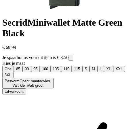
Secrid
Miniwallet Matte Green
Black
€ 69,99
Je spaarbonus voor dit item is
€ 3,50
Kies je maat
One
85
90
95
100
105
110
115
S
M
L
XL
XXL
3XL
Pasvorm
Opent maatadvies.
Valt klein
Valt groot
Uitverkocht