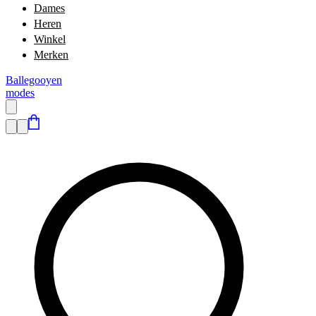
Dames
Heren
Winkel
Merken
Ballegooyen
modes