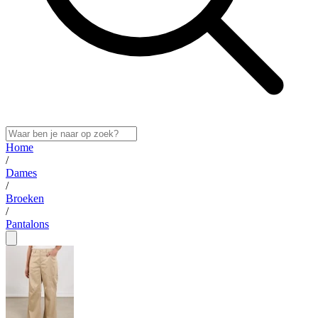
Home
/
Dames
/
Broeken
/
Pantalons