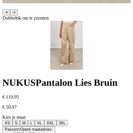
Dubbeltik om te zoomen
NUKUS
Pantalon Lies Bruin
€ 119,95
€ 59,97
Kies je maat
XS
S
M
L
XL
XXL
3XL
Pasvorm
Opent maatadvies.