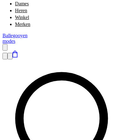
Dames
Heren
Winkel
Merken
Ballegooyen
modes