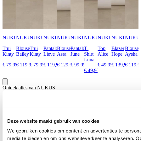
NUKUS
NUKUS
NUKUS
NUKUS
NUKUS
NUKUS
NUKUS
NUKUS
NUKUS
NUKU
Trui
Blouse
Trui
Pantalon
Blouse
Pantalon
T-
Top
Blazer
Blouse
Kinty
Bailey
Kinty
Lieve
Asra
June
Shirt
Alice
Hope
Aysha
Luna
€ 79,95
€ 119,95
€ 79,95
€ 119,95
€ 129,95
€ 99,95
€ 49,95
€ 139,95
€ 119,9
€ 49,95
Ontdek alles van NUKUS
Meer voor jou
Deze website maakt gebruik van cookies
We gebruiken cookies om content en advertenties te personal
media te bieden en om ons websiteverkeer te analyseren. Oo