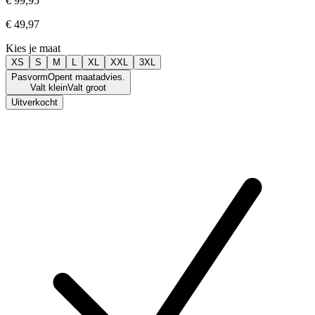
€ 99,95
€ 49,97
Kies je maat
XS
S
M
L
XL
XXL
3XL
Pasvorm
Opent maatadvies.
Valt klein
Valt groot
Uitverkocht