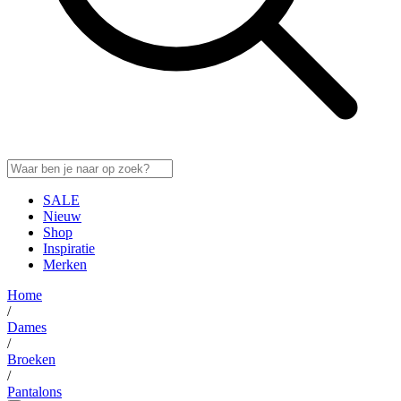
SALE
Nieuw
Shop
Inspiratie
Merken
Home
/
Dames
/
Broeken
/
Pantalons