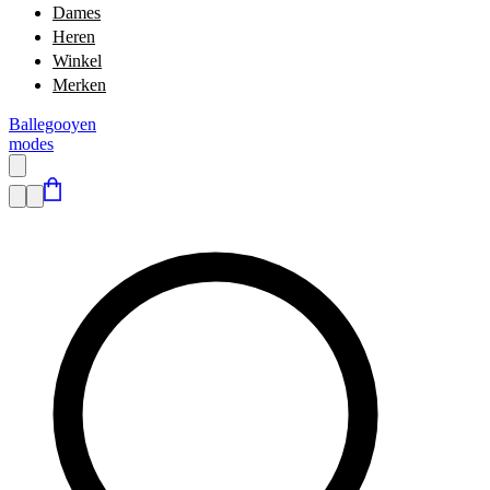
Dames
Heren
Winkel
Merken
Ballegooyen
modes