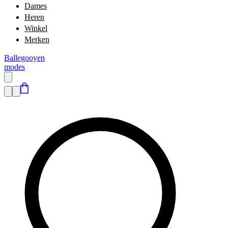
Dames
Heren
Winkel
Merken
Ballegooyen
modes