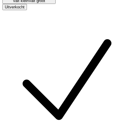
Valt klein
Valt groot
Uitverkocht