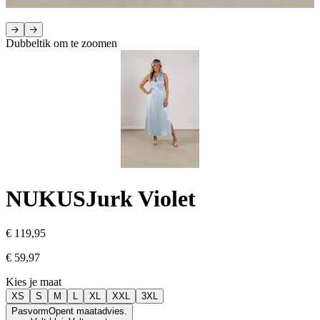
Dubbeltik om te zoomen
NUKUS
Jurk Violet
€ 119,95
€ 59,97
Kies je maat
XS
S
M
L
XL
XXL
3XL
Pasvorm
Opent maatadvies.