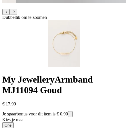
Dubbeltik om te zoomen
My Jewellery
Armband
MJ11094 Goud
€ 17,99
Je spaarbonus voor dit item is
€ 0,90
Kies je maat
One