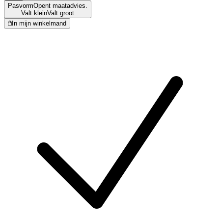
Pasvorm
Opent maatadvies.
Valt klein
Valt groot
In mijn winkelmand