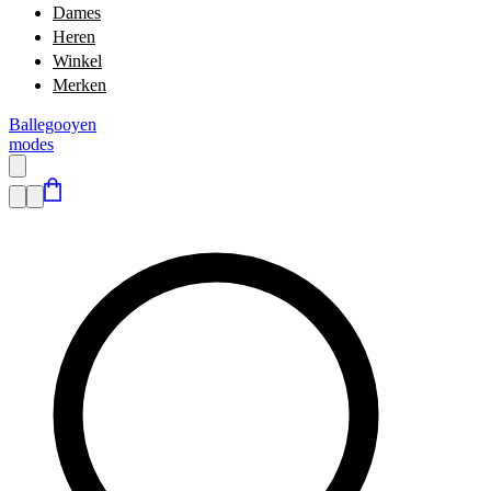
Dames
Heren
Winkel
Merken
Ballegooyen
modes