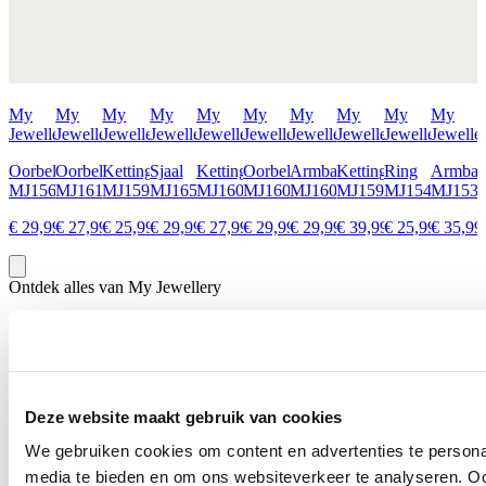
My
My
My
My
My
My
My
My
My
My
Jewellery
Jewellery
Jewellery
Jewellery
Jewellery
Jewellery
Jewellery
Jewellery
Jewellery
Jewelle
Oorbellen
Oorbellen
Ketting
Sjaal
Ketting
Oorbellen
Armband
Ketting
Ring
Armba
MJ15621
MJ16115
MJ15990
MJ16509
MJ16005
MJ16049
MJ16021
MJ15999
MJ15496
MJ153
€ 29,99
€ 27,99
€ 25,99
€ 29,99
€ 27,99
€ 29,99
€ 29,99
€ 39,99
€ 25,99
€ 35,99
Ontdek alles van My Jewellery
Meer voor jou
Deze website maakt gebruik van cookies
We gebruiken cookies om content en advertenties te personal
media te bieden en om ons websiteverkeer te analyseren. Oo