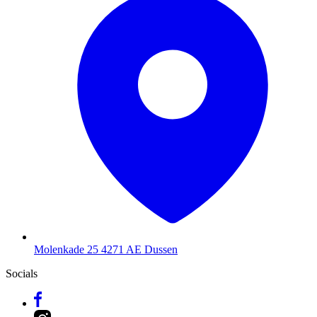
Molenkade 25
4271 AE Dussen
Socials