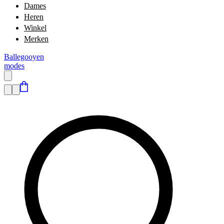
Dames
Heren
Winkel
Merken
Ballegooyen
modes