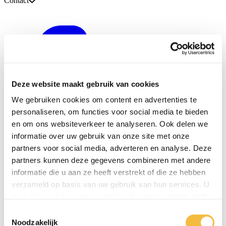
Contact
Deze website maakt gebruik van cookies
We gebruiken cookies om content en advertenties te
personaliseren, om functies voor social media te bieden
en om ons websiteverkeer te analyseren. Ook delen we
informatie over uw gebruik van onze site met onze
partners voor social media, adverteren en analyse. Deze
partners kunnen deze gegevens combineren met andere
informatie die u aan ze heeft verstrekt of die ze hebben
verzameld op basis van uw gebruik van hun services. U
gaat akkoord met onze cookies als u onze website blijft
gebruiken.
Toestemmingsselectie
0416 - 39 12 30
Noodzakelijk