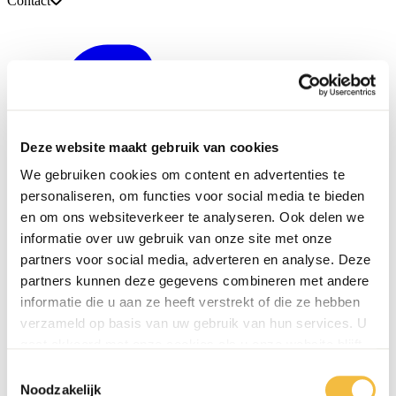
Contact
Deze website maakt gebruik van cookies
We gebruiken cookies om content en advertenties te
personaliseren, om functies voor social media te bieden
en om ons websiteverkeer te analyseren. Ook delen we
informatie over uw gebruik van onze site met onze
partners voor social media, adverteren en analyse. Deze
partners kunnen deze gegevens combineren met andere
informatie die u aan ze heeft verstrekt of die ze hebben
verzameld op basis van uw gebruik van hun services. U
gaat akkoord met onze cookies als u onze website blijft
gebruiken.
Toestemmingsselectie
0416 - 39 12 30
Noodzakelijk