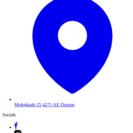
Molenkade 25
4271 AE Dussen
Socials