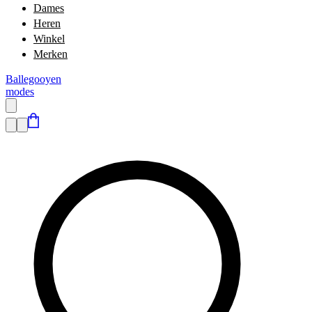
Dames
Heren
Winkel
Merken
Ballegooyen
modes