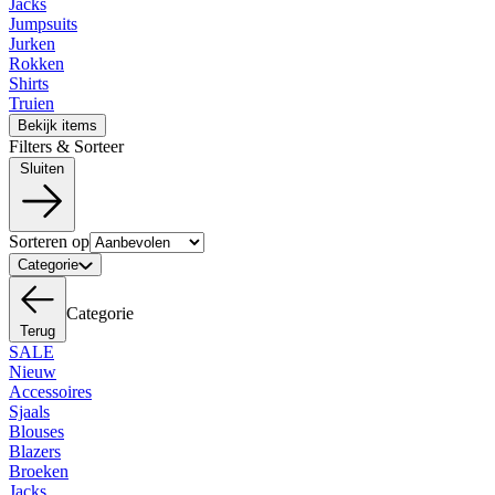
Jacks
Jumpsuits
Jurken
Rokken
Shirts
Truien
Bekijk items
Filters & Sorteer
Sluiten
Sorteren op
Categorie
Categorie
Terug
SALE
Nieuw
Accessoires
Sjaals
Blouses
Blazers
Broeken
Jacks