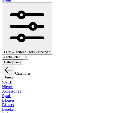
Sjaals
Filter & sorteer
Filters verbergen
Categorie
Categorie
Terug
SALE
Nieuw
Accessoires
Sjaals
Blouses
Blazers
Broeken