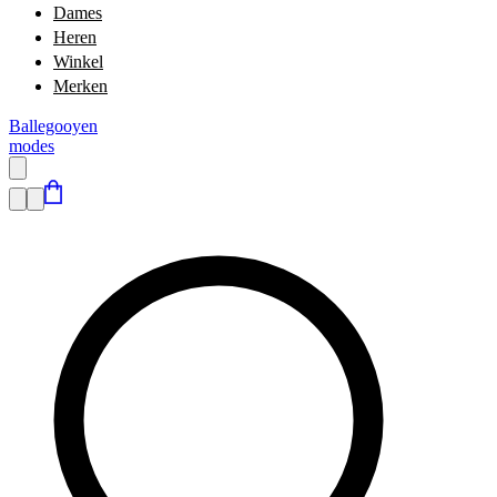
Dames
Heren
Winkel
Merken
Ballegooyen
modes