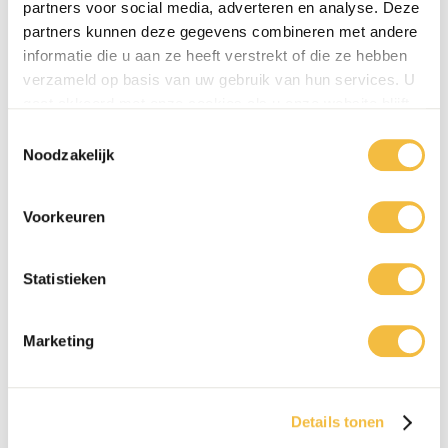
partners voor social media, adverteren en analyse. Deze
partners kunnen deze gegevens combineren met andere
informatie die u aan ze heeft verstrekt of die ze hebben
verzameld op basis van uw gebruik van hun services. U
gaat akkoord met onze cookies als u onze website blijft
gebruiken.
Toestemmingsselectie
Noodzakelijk
Voorkeuren
Statistieken
0416 - 39 12 30
WhatsApp
Marketing
Details tonen