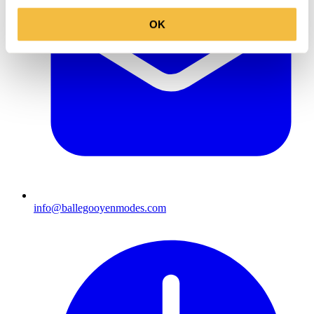
OK
info@ballegooyenmodes.com