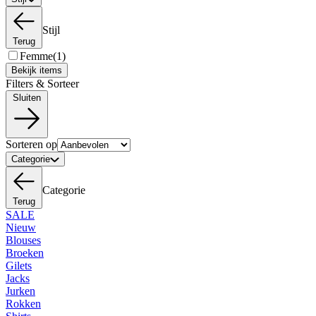
Stijl
Terug
Femme
(1)
Bekijk items
Filters & Sorteer
Sluiten
Sorteren op
Categorie
Categorie
Terug
SALE
Nieuw
Blouses
Broeken
Gilets
Jacks
Jurken
Rokken