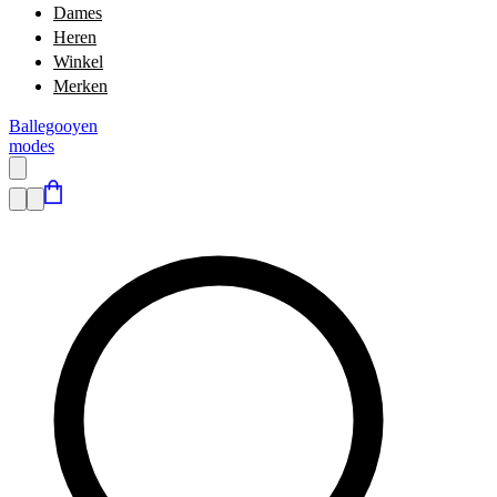
Dames
Heren
Winkel
Merken
Ballegooyen
modes