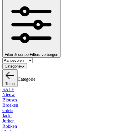
Filter & sorteer
Filters verbergen
Categorie
Categorie
Terug
SALE
Nieuw
Blouses
Broeken
Gilets
Jacks
Jurken
Rokken