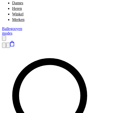
Dames
Heren
Winkel
Merken
Ballegooyen
modes