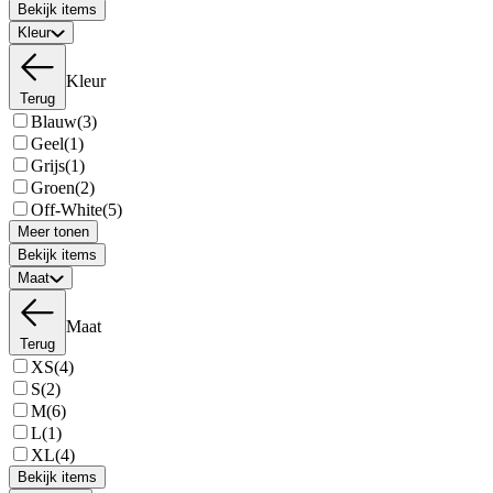
Bekijk items
Kleur
Kleur
Terug
Blauw
(3)
Geel
(1)
Grijs
(1)
Groen
(2)
Off-White
(5)
Meer tonen
Bekijk items
Maat
Maat
Terug
XS
(4)
S
(2)
M
(6)
L
(1)
XL
(4)
Bekijk items