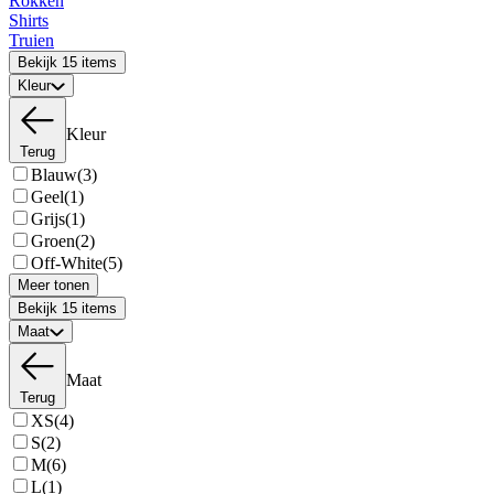
Rokken
Shirts
Truien
Bekijk 15 items
Kleur
Kleur
Terug
Blauw
(3)
Geel
(1)
Grijs
(1)
Groen
(2)
Off-White
(5)
Meer tonen
Bekijk 15 items
Maat
Maat
Terug
XS
(4)
S
(2)
M
(6)
L
(1)