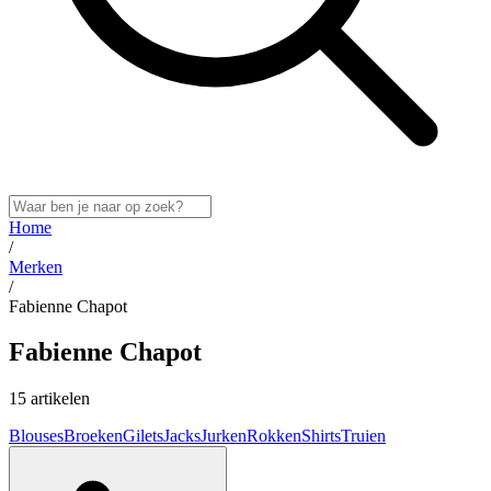
Home
/
Merken
/
Fabienne Chapot
Fabienne Chapot
15 artikelen
Blouses
Broeken
Gilets
Jacks
Jurken
Rokken
Shirts
Truien