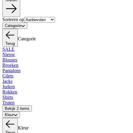
Sorteren op
Categorie
Categorie
Terug
SALE
Nieuw
Blouses
Broeken
Pantalons
Gilets
Jacks
Jurken
Rokken
Shirts
Truien
Bekijk 2 items
Kleur
Kleur
Terug