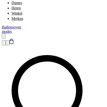
Dames
Heren
Winkel
Merken
Ballegooyen
modes