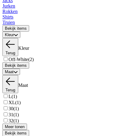
Jacks
Jurken
Rokken
Shirts
Truien
Bekijk items
Kleur
Kleur
Terug
Off-White
(2)
Bekijk items
Maat
Maat
Terug
L
(1)
XL
(1)
30
(1)
31
(1)
32
(1)
Meer tonen
Bekijk items