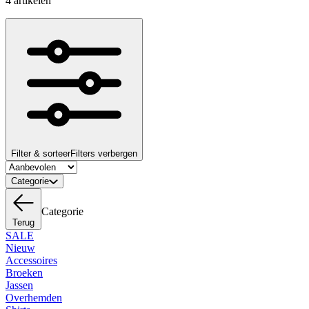
4 artikelen
Filter & sorteer
Filters verbergen
Categorie
Categorie
Terug
SALE
Nieuw
Accessoires
Broeken
Jassen
Overhemden