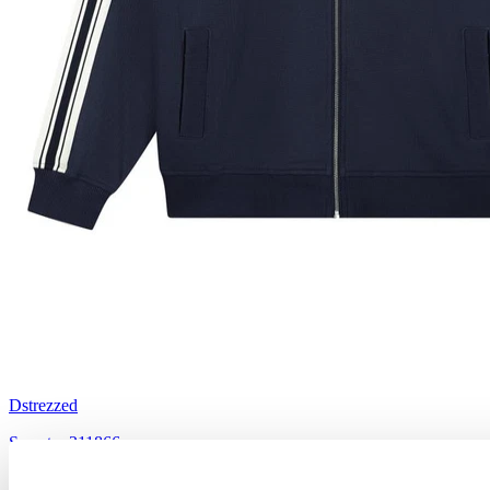
Dstrezzed
Sweater 211866
€ 149,95