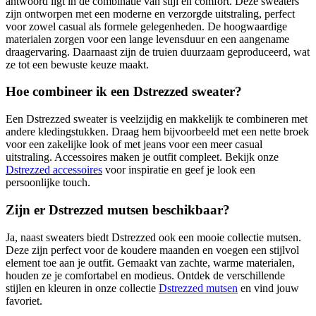
antwoord ligt in de combinatie van stijl en comfort. Deze sweaters
zijn ontworpen met een moderne en verzorgde uitstraling, perfect
voor zowel casual als formele gelegenheden. De hoogwaardige
materialen zorgen voor een lange levensduur en een aangename
draagervaring. Daarnaast zijn de truien duurzaam geproduceerd, wat
ze tot een bewuste keuze maakt.
Hoe combineer ik een Dstrezzed sweater?
Een Dstrezzed sweater is veelzijdig en makkelijk te combineren met
andere kledingstukken. Draag hem bijvoorbeeld met een nette broek
voor een zakelijke look of met jeans voor een meer casual
uitstraling. Accessoires maken je outfit compleet. Bekijk onze
Dstrezzed accessoires
voor inspiratie en geef je look een
persoonlijke touch.
Zijn er Dstrezzed mutsen beschikbaar?
Ja, naast sweaters biedt Dstrezzed ook een mooie collectie mutsen.
Deze zijn perfect voor de koudere maanden en voegen een stijlvol
element toe aan je outfit. Gemaakt van zachte, warme materialen,
houden ze je comfortabel en modieus. Ontdek de verschillende
stijlen en kleuren in onze collectie
Dstrezzed mutsen
en vind jouw
favoriet.