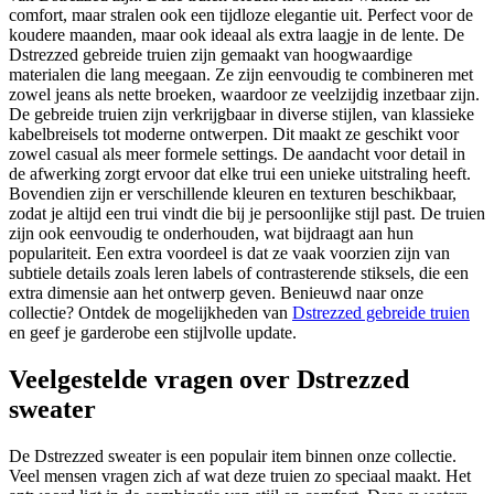
comfort, maar stralen ook een tijdloze elegantie uit. Perfect voor de
koudere maanden, maar ook ideaal als extra laagje in de lente. De
Dstrezzed gebreide truien zijn gemaakt van hoogwaardige
materialen die lang meegaan. Ze zijn eenvoudig te combineren met
zowel jeans als nette broeken, waardoor ze veelzijdig inzetbaar zijn.
De gebreide truien zijn verkrijgbaar in diverse stijlen, van klassieke
kabelbreisels tot moderne ontwerpen. Dit maakt ze geschikt voor
zowel casual als meer formele settings. De aandacht voor detail in
de afwerking zorgt ervoor dat elke trui een unieke uitstraling heeft.
Bovendien zijn er verschillende kleuren en texturen beschikbaar,
zodat je altijd een trui vindt die bij je persoonlijke stijl past. De truien
zijn ook eenvoudig te onderhouden, wat bijdraagt aan hun
populariteit. Een extra voordeel is dat ze vaak voorzien zijn van
subtiele details zoals leren labels of contrasterende stiksels, die een
extra dimensie aan het ontwerp geven. Benieuwd naar onze
collectie? Ontdek de mogelijkheden van
Dstrezzed gebreide truien
en geef je garderobe een stijlvolle update.
Veelgestelde vragen over Dstrezzed
sweater
De Dstrezzed sweater is een populair item binnen onze collectie.
Veel mensen vragen zich af wat deze truien zo speciaal maakt. Het