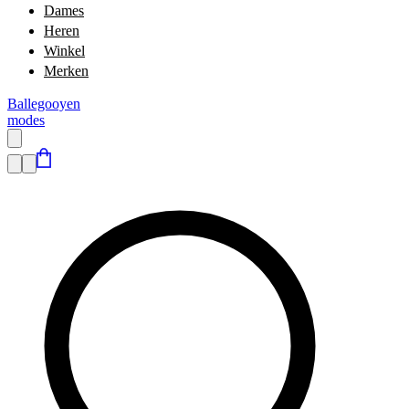
Dames
Heren
Winkel
Merken
Ballegooyen
modes