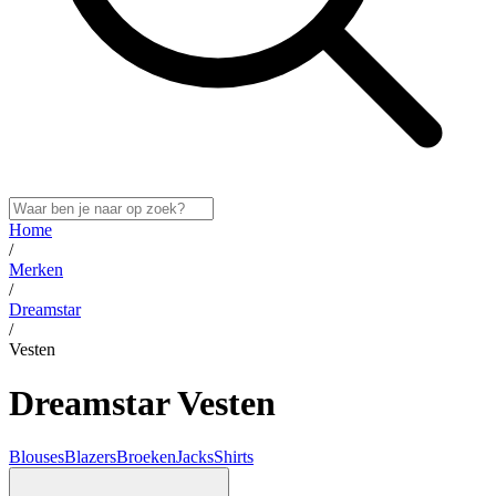
Home
/
Merken
/
Dreamstar
/
Vesten
Dreamstar Vesten
Blouses
Blazers
Broeken
Jacks
Shirts