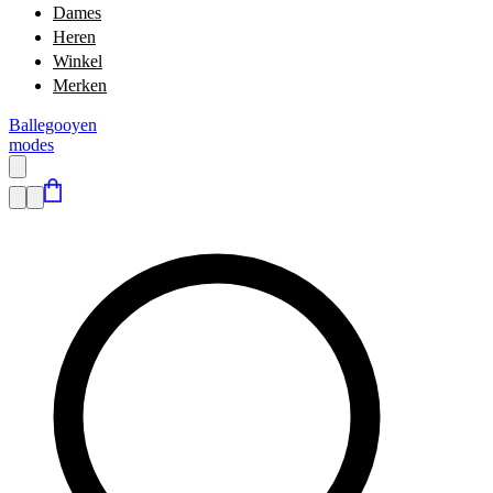
Dames
Heren
Winkel
Merken
Ballegooyen
modes