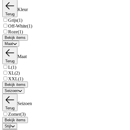
Kleur
Terug
Grijs
(1)
Off-White
(1)
Roze
(1)
Bekijk items
Maat
Maat
Terug
L
(1)
XL
(2)
XXL
(1)
Bekijk items
Seizoen
Seizoen
Terug
Zomer
(3)
Bekijk items
Stijl