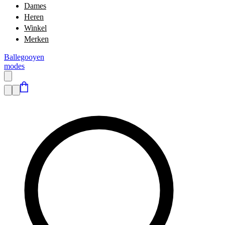
Dames
Heren
Winkel
Merken
Ballegooyen
modes