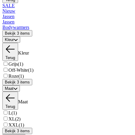
SALE
Nieuw
Jassen
Jassen
Bodywarmers
Bekijk 3 items
Kleur
Kleur
Terug
Grijs
(1)
Off-White
(1)
Roze
(1)
Bekijk 3 items
Maat
Maat
Terug
L
(1)
XL
(2)
XXL
(1)
Bekijk 3 items