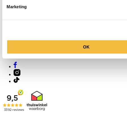
Marketing
Molenkade 25
4271 AE Dussen
OK
Socials