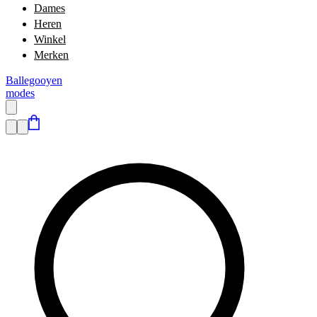
Dames
Heren
Winkel
Merken
Ballegooyen
modes