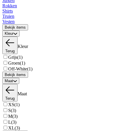
Jurken
Rokken
Shirts
Truien
Vesten
Bekijk items
Kleur
Kleur
Terug
Grijs
(1)
Groen
(1)
Off-White
(1)
Bekijk items
Maat
Maat
Terug
XS
(1)
S
(3)
M
(3)
L
(3)
XL
(3)