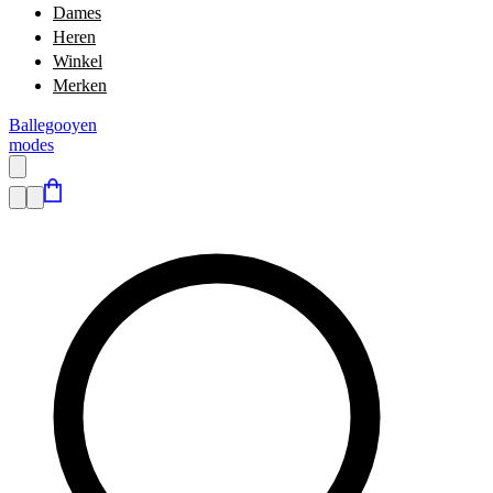
Dames
Heren
Winkel
Merken
Ballegooyen
modes