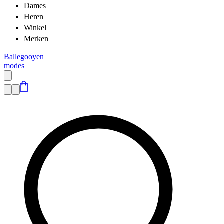
Dames
Heren
Winkel
Merken
Ballegooyen
modes