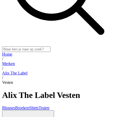
Home
/
Merken
/
Alix The Label
/
Vesten
Alix The Label Vesten
Blouses
Broeken
Shirts
Truien