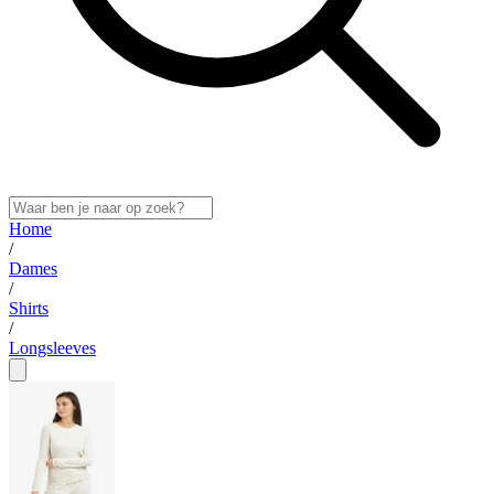
Home
/
Dames
/
Shirts
/
Longsleeves