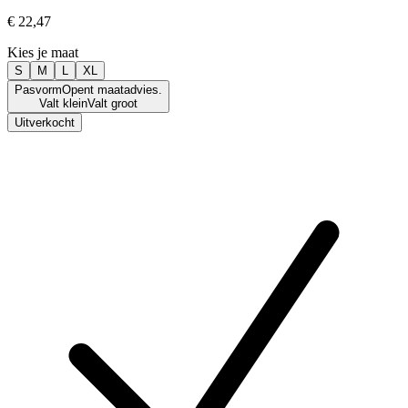
€ 22,47
Kies je maat
S
M
L
XL
Pasvorm
Opent maatadvies.
Valt klein
Valt groot
Uitverkocht