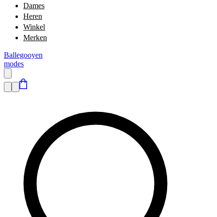
Dames
Heren
Winkel
Merken
Ballegooyen
modes