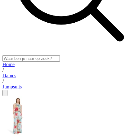
Home
/
Dames
/
Jumpsuits