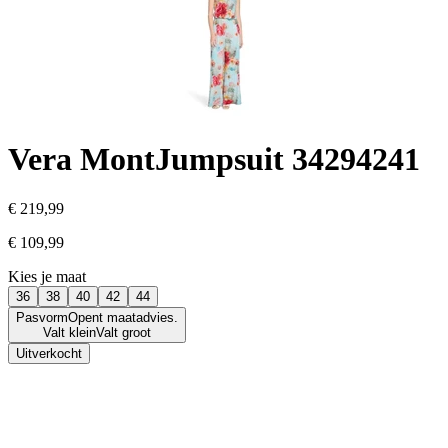
Vera Mont
Jumpsuit 34294241
€ 219,99
€ 109,99
Kies je maat
36
38
40
42
44
Pasvorm
Opent maatadvies.
Valt klein
Valt groot
Uitverkocht