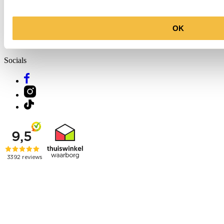
OK
Molenkade 25
4271 AE Dussen
Socials