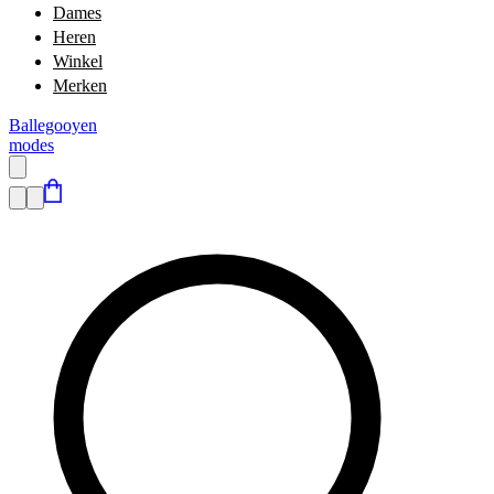
Dames
Heren
Winkel
Merken
Ballegooyen
modes