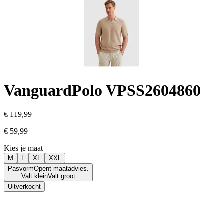
Vanguard
Polo VPSS2604860
€ 119,99
€ 59,99
Kies je maat
M
L
XL
XXL
Pasvorm
Opent maatadvies.
Valt klein
Valt groot
Uitverkocht