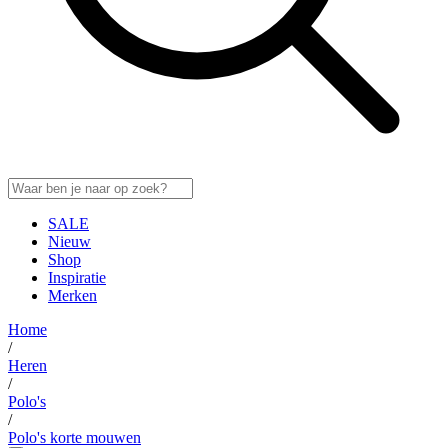
SALE
Nieuw
Shop
Inspiratie
Merken
Home
/
Heren
/
Polo's
/
Polo's korte mouwen