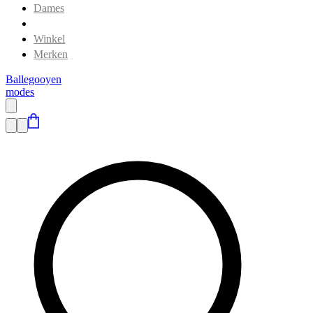
Dames
Heren
Winkel
Merken
Ballegooyen
modes