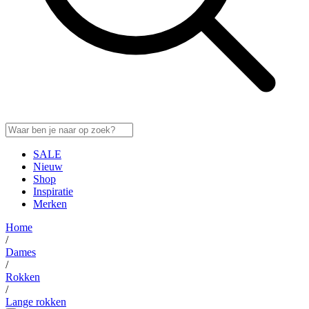
SALE
Nieuw
Shop
Inspiratie
Merken
Home
/
Dames
/
Rokken
/
Lange rokken