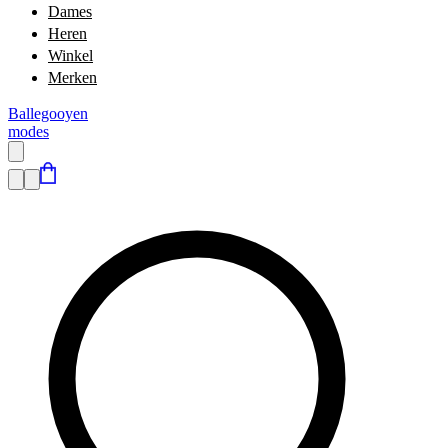
Dames
Heren
Winkel
Merken
Ballegooyen
modes