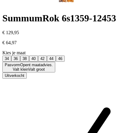
Summum
Rok 6s1359-12453
€ 129,95
€ 64,97
Kies je maat
34
36
38
40
42
44
46
Pasvorm
Opent maatadvies.
Valt klein
Valt groot
Uitverkocht