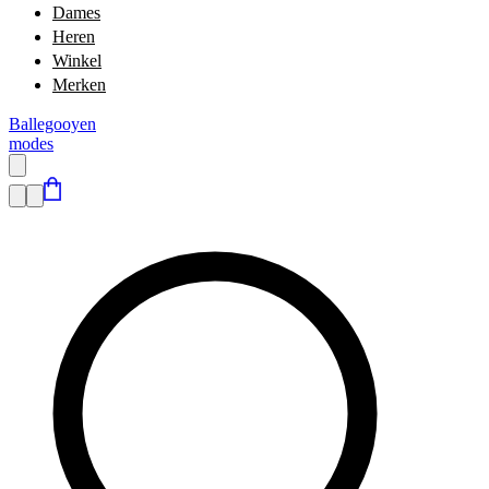
Dames
Heren
Winkel
Merken
Ballegooyen
modes