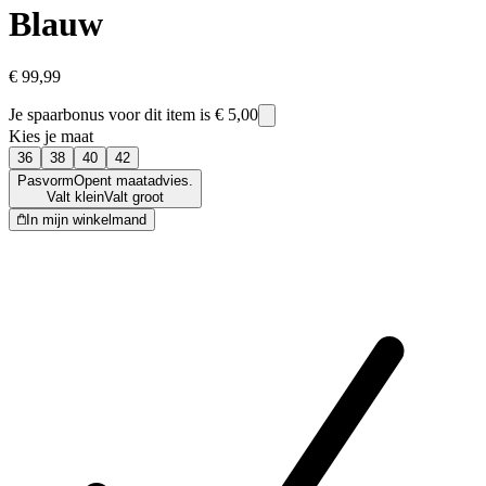
Blauw
€ 99,99
Je spaarbonus voor dit item is
€ 5,00
Kies je maat
36
38
40
42
Pasvorm
Opent maatadvies.
Valt klein
Valt groot
In mijn winkelmand