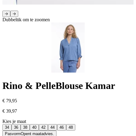
Dubbeltik om te zoomen
Rino & Pelle
Blouse Kamar
€ 79,95
€ 39,97
Kies je maat
34
36
38
40
42
44
46
48
Pasvorm
Opent maatadvies.