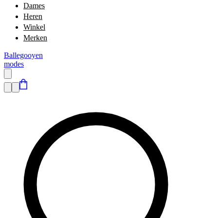
Dames
Heren
Winkel
Merken
Ballegooyen
modes