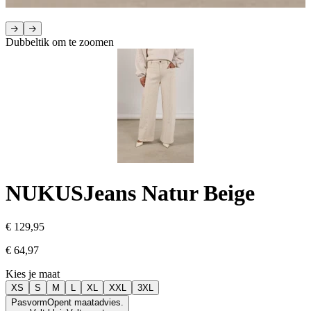
Dubbeltik om te zoomen
NUKUS
Jeans Natur Beige
€ 129,95
€ 64,97
Kies je maat
XS
S
M
L
XL
XXL
3XL
Pasvorm
Opent maatadvies.