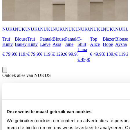
NUKUS
NUKUS
NUKUS
NUKUS
NUKUS
NUKUS
NUKUS
NUKUS
NUKUS
NUKU
Trui
Blouse
Trui
Pantalon
Blouse
Pantalon
T-
Top
Blazer
Blouse
Kinty
Bailey
Kinty
Lieve
Asra
June
Shirt
Alice
Hope
Aysha
Luna
€ 79,95
€ 119,95
€ 79,95
€ 119,95
€ 129,95
€ 99,95
€ 49,95
€ 139,95
€ 119,9
€ 49,95
Ontdek alles van NUKUS
Meer voor jou
Deze website maakt gebruik van cookies
We gebruiken cookies om content en advertenties te personal
media te bieden en om ons websiteverkeer te analyseren. Oo