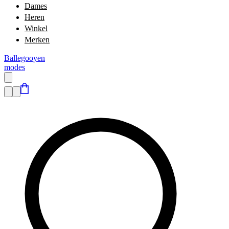
Dames
Heren
Winkel
Merken
Ballegooyen
modes