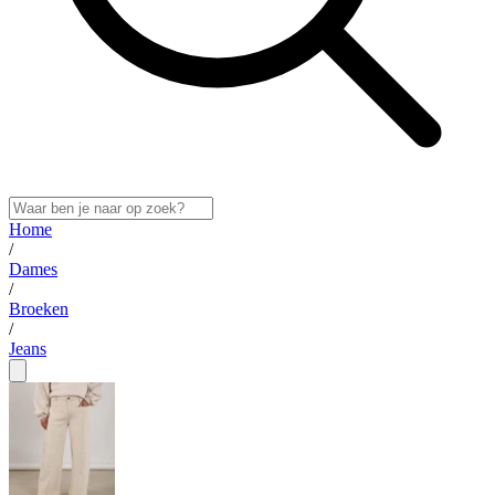
Home
/
Dames
/
Broeken
/
Jeans