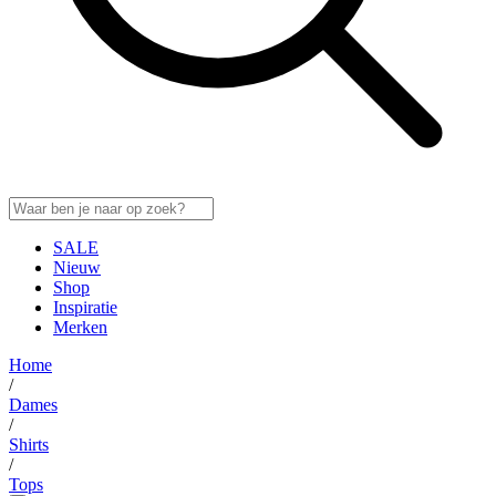
SALE
Nieuw
Shop
Inspiratie
Merken
Home
/
Dames
/
Shirts
/
Tops