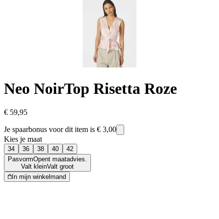
Neo Noir
Top Risetta Roze
€ 59,95
Je spaarbonus voor dit item is
€ 3,00
Kies je maat
34
36
38
40
42
Pasvorm
Opent maatadvies.
Valt klein
Valt groot
In mijn winkelmand