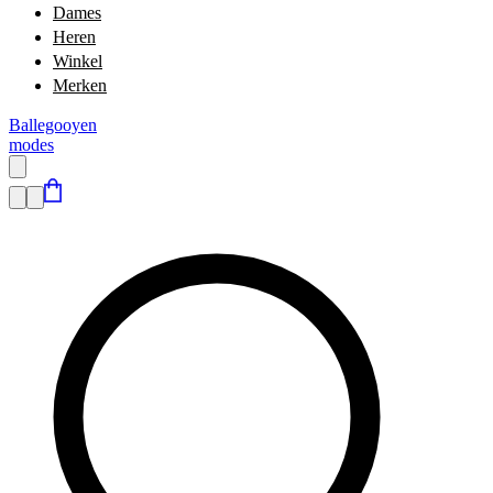
Dames
Heren
Winkel
Merken
Ballegooyen
modes