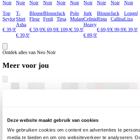
Noir
Noir
Noir
Noir
Noir
Noir
Noir
Noir
Noir
Noir
Top
T-
Blouse
Blouse
Jack
Polo
Jurk
Blouse
Jack
Longsle
Seylor
Shirt
Fleur
Fenli
Tirsa
Mulann
Celinie
Rista
Callisa
Liza
Asha
Heavy
€ 39,95
€ 59,95
€ 69,95
€ 109,95
€ 59,95
€ 69,95
€ 99,95
€ 39,95
€ 39,95
€ 89,95
Ontdek alles van Neo Noir
Meer voor jou
Deze website maakt gebruik van cookies
We gebruiken cookies om content en advertenties te personal
media te bieden en om ons websiteverkeer te analyseren. Oo