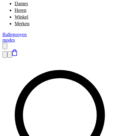
Dames
Heren
Winkel
Merken
Ballegooyen
modes