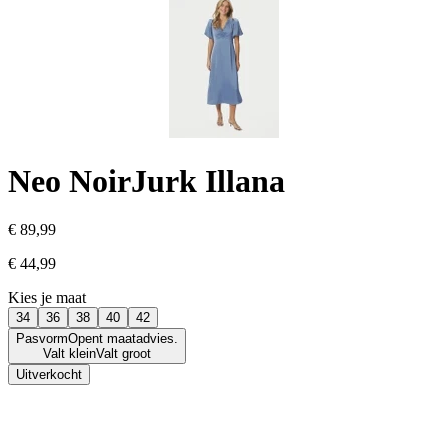
Neo Noir
Jurk Illana
€ 89,99
€ 44,99
Kies je maat
34
36
38
40
42
Pasvorm
Opent maatadvies.
Valt klein
Valt groot
Uitverkocht