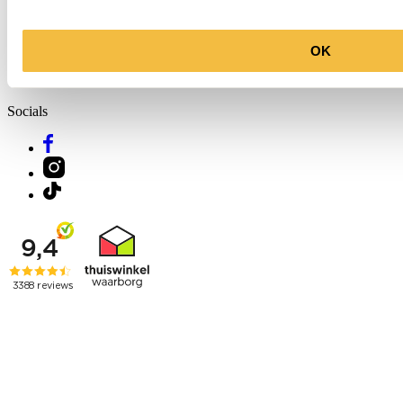
OK
Molenkade 25
4271 AE Dussen
Socials