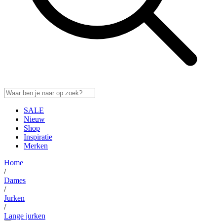
SALE
Nieuw
Shop
Inspiratie
Merken
Home
/
Dames
/
Jurken
/
Lange jurken