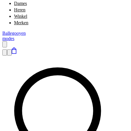
Dames
Heren
Winkel
Merken
Ballegooyen
modes