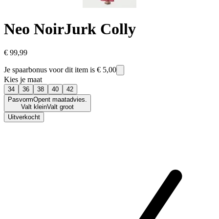
Neo Noir
Jurk Colly
€ 99,99
Je spaarbonus voor dit item is
€ 5,00
Kies je maat
34
36
38
40
42
Pasvorm
Opent maatadvies.
Valt klein
Valt groot
Uitverkocht