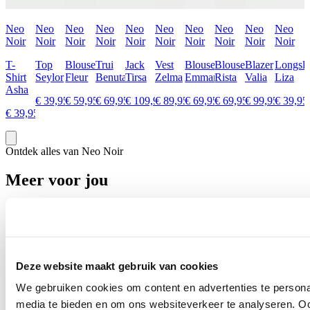
Neo
Neo
Neo
Neo
Neo
Neo
Neo
Neo
Neo
Neo
Noir
Noir
Noir
Noir
Noir
Noir
Noir
Noir
Noir
Noir
T-
Top
Blouse
Trui
Jack
Vest
Blouse
Blouse
Blazer
Longsle
Shirt
Seylor
Fleur
Benuta
Tirsa
Zelma
Emmana
Rista
Valia
Liza
Asha
€ 39,95
€ 59,95
€ 69,95
€ 109,95
€ 89,95
€ 69,95
€ 69,95
€ 99,95
€ 39,95
€ 39,95
Ontdek alles van Neo Noir
Meer voor jou
Deze website maakt gebruik van cookies
We gebruiken cookies om content en advertenties te personal
media te bieden en om ons websiteverkeer te analyseren. Oo