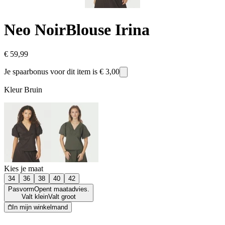
Neo Noir
Blouse Irina
€ 59,99
Je spaarbonus voor dit item is
€ 3,00
Kleur
Bruin
Kies je maat
34
36
38
40
42
Pasvorm
Opent maatadvies.
Valt klein
Valt groot
In mijn winkelmand