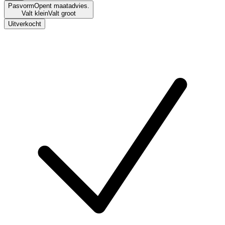
Pasvorm
Opent maatadvies.
Valt klein
Valt groot
Uitverkocht