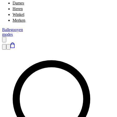
Dames
Heren
Winkel
Merken
Ballegooyen
modes