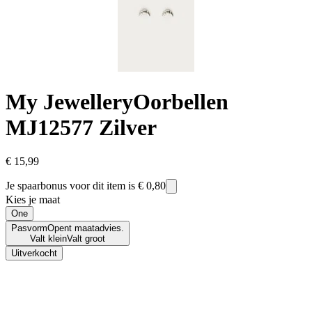
My Jewellery
Oorbellen
MJ12577 Zilver
€ 15,99
Je spaarbonus voor dit item is
€ 0,80
Kies je maat
One
Pasvorm
Opent maatadvies.
Valt klein
Valt groot
Uitverkocht