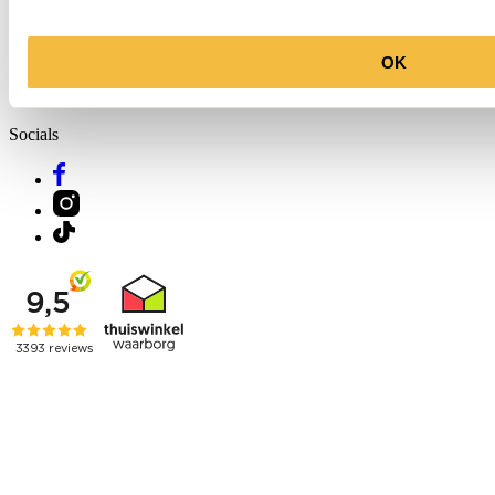
OK
Molenkade 25
4271 AE Dussen
Socials