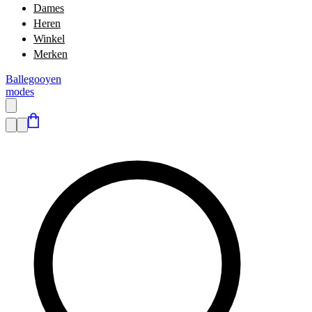
Dames
Heren
Winkel
Merken
Ballegooyen
modes