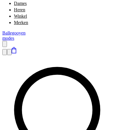
Dames
Heren
Winkel
Merken
Ballegooyen
modes