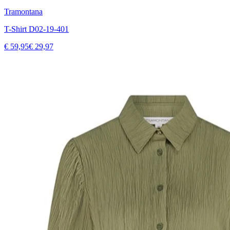
Tramontana
T-Shirt D02-19-401
€ 59,95
€ 29,97