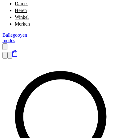
Dames
Heren
Winkel
Merken
Ballegooyen
modes