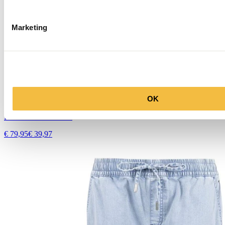
Marketing
50%
OK
Tramontana
Pantalon C28-20-101
€ 79,95
€ 39,97