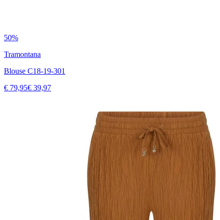
50%
Tramontana
Blouse C18-19-301
€ 79,95
€ 39,97