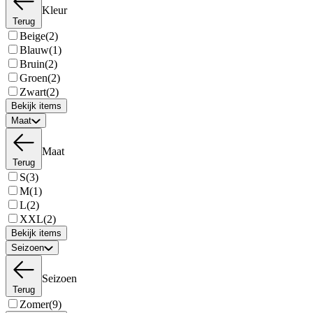
Kleur
Terug
Beige
(2)
Blauw
(1)
Bruin
(2)
Groen
(2)
Zwart
(2)
Bekijk items
Maat
Maat
Terug
S
(3)
M
(1)
L
(2)
XXL
(2)
Bekijk items
Seizoen
Seizoen
Terug
Zomer
(9)