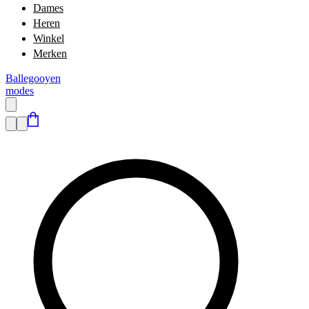
Dames
Heren
Winkel
Merken
Ballegooyen
modes