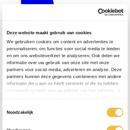
Deze website maakt gebruik van cookies
We gebruiken cookies om content en advertenties te
personaliseren, om functies voor social media te bieden
en om ons websiteverkeer te analyseren. Ook delen we
informatie over uw gebruik van onze site met onze
partners voor social media, adverteren en analyse. Deze
partners kunnen deze gegevens combineren met andere
informatie die u aan ze heeft verstrekt of die ze hebben
verzameld op basis van uw gebruik van hun services. U
0416 - 39 12 30
gaat akkoord met onze cookies als u onze website blijft
WhatsApp
gebruiken.
Toestemmingsselectie
Noodzakelijk