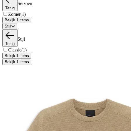
Seizoen
Terug
Zomer
(1)
Bekijk 1 items
Stijl
Stijl
Terug
Classic
(1)
Bekijk 1 items
Bekijk 1 items