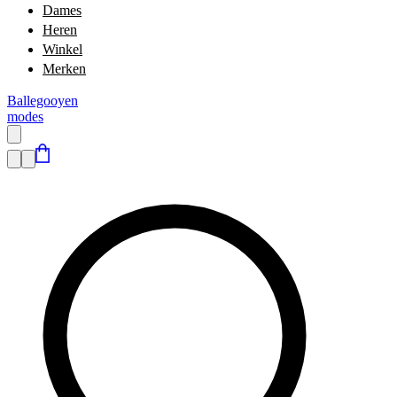
Dames
Heren
Winkel
Merken
Ballegooyen
modes