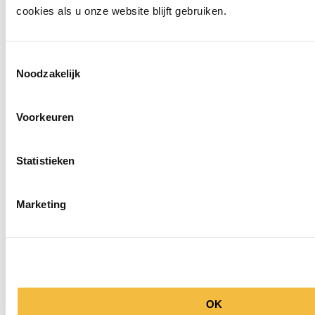
cookies als u onze website blijft gebruiken.
Toestemmingsselectie
Noodzakelijk
Voorkeuren
Statistieken
Marketing
Molenkade 25
4271 AE Dussen
Socials
OK