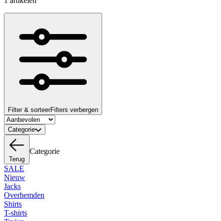
1 artikelen
Filter & sorteer
Filters verbergen
Categorie
Categorie
Terug
SALE
Nieuw
Jacks
Overhemden
Shirts
T-shirts