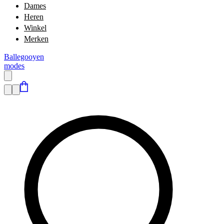
Dames
Heren
Winkel
Merken
Ballegooyen
modes