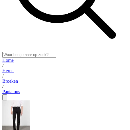
Home
/
Heren
/
Broeken
/
Pantalons