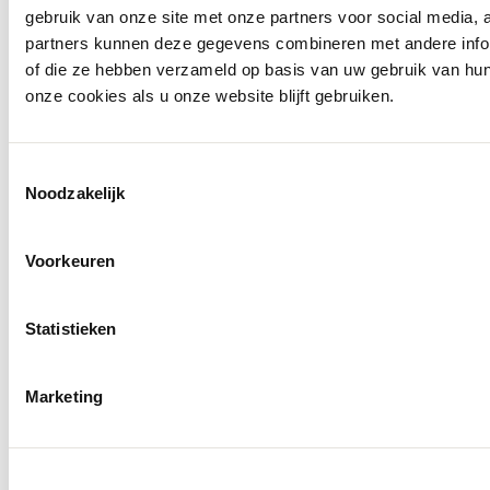
gebruik van onze site met onze partners voor social media,
partners kunnen deze gegevens combineren met andere inform
of die ze hebben verzameld op basis van uw gebruik van hu
onze cookies als u onze website blijft gebruiken.
MAC
Ontdek alles van MAC
Toestemmingsselectie
Ontdek alles van MAC
Noodzakelijk
BM-Nieuwsbrief
Omdat je mode zoekt én meer – schrijf je in voor onze nieuwsbrief
Voorkeuren
en blijf altijd op de hoogte!
E-mailadres
Inschrijven
Statistieken
Contact
Marketing