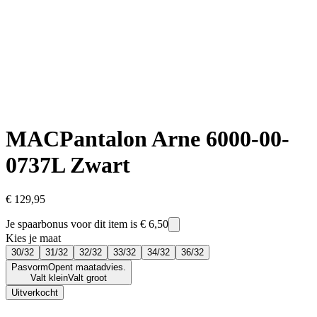
MAC
Pantalon Arne 6000-00-
0737L Zwart
€ 129,95
Je spaarbonus voor dit item is
€ 6,50
Kies je maat
30/32
31/32
32/32
33/32
34/32
36/32
Pasvorm
Opent maatadvies.
Valt klein
Valt groot
Uitverkocht