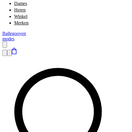
Dames
Heren
Winkel
Merken
Ballegooyen
modes