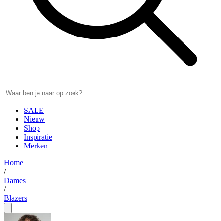
SALE
Nieuw
Shop
Inspiratie
Merken
Home
/
Dames
/
Blazers