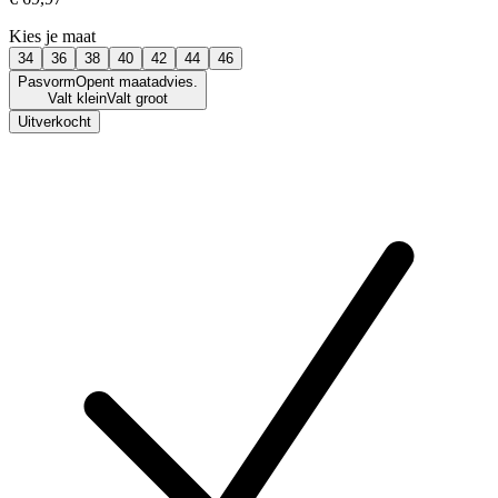
Kies je maat
34
36
38
40
42
44
46
Pasvorm
Opent maatadvies.
Valt klein
Valt groot
Uitverkocht