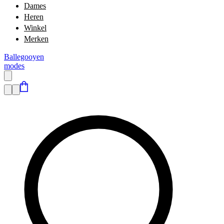
Dames
Heren
Winkel
Merken
Ballegooyen
modes