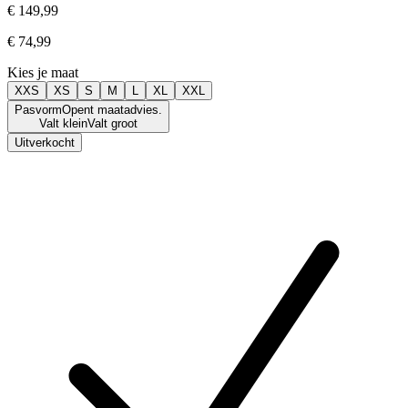
€ 149,99
€ 74,99
Kies je maat
XXS
XS
S
M
L
XL
XXL
Pasvorm
Opent maatadvies.
Valt klein
Valt groot
Uitverkocht