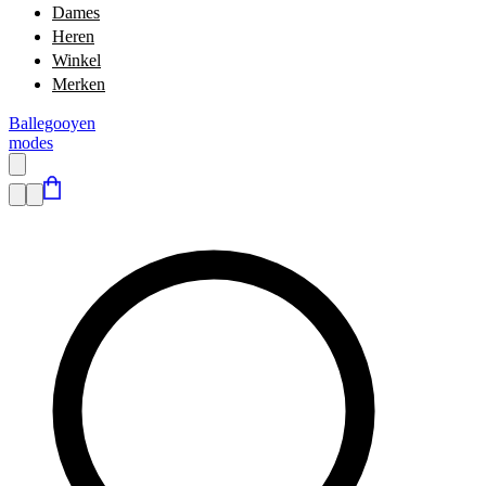
Dames
Heren
Winkel
Merken
Ballegooyen
modes