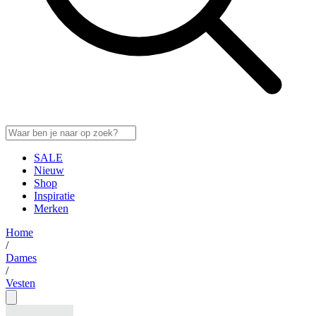
SALE
Nieuw
Shop
Inspiratie
Merken
Home
/
Dames
/
Vesten