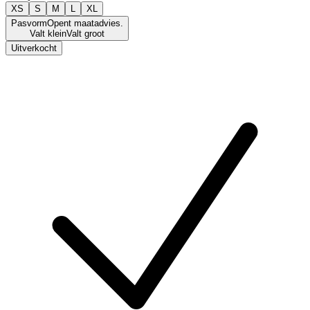
XS
S
M
L
XL
Pasvorm
Opent maatadvies.
Valt klein
Valt groot
Uitverkocht