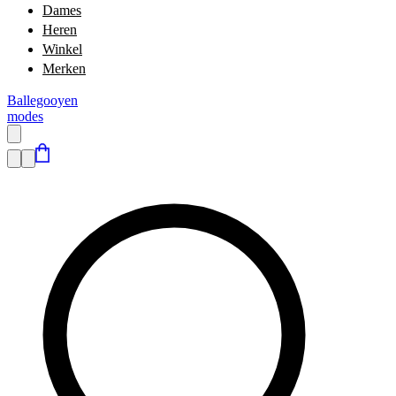
Dames
Heren
Winkel
Merken
Ballegooyen
modes