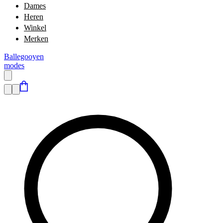
Dames
Heren
Winkel
Merken
Ballegooyen
modes