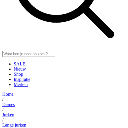
SALE
Nieuw
Shop
Inspiratie
Merken
Home
/
Dames
/
Jurken
/
Lange jurken