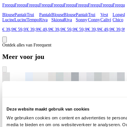
Freequent
Freequent
Freequent
Freequent
Freequent
Freequent
Freequent
Freequent
Freequent
Freeque
Blouse
Pantalon
Trui
Pantalon
Blouse
Blouse
Pantalon
Trui
Vest
Longsle
Lucinda
Lucinda
Tempo
Riva
Skiona
Riva
Sonny
Conny
Calivi
Chico
€ 39,99
€ 59,95
€ 39,99
€ 49,99
€ 39,99
€ 59,99
€ 59,99
€ 39,99
€ 49,99
€ 39,99
Ontdek alles van Freequent
Meer voor jou
Deze website maakt gebruik van cookies
We gebruiken cookies om content en advertenties te personal
media te bieden en om ons websiteverkeer te analyseren. Oo