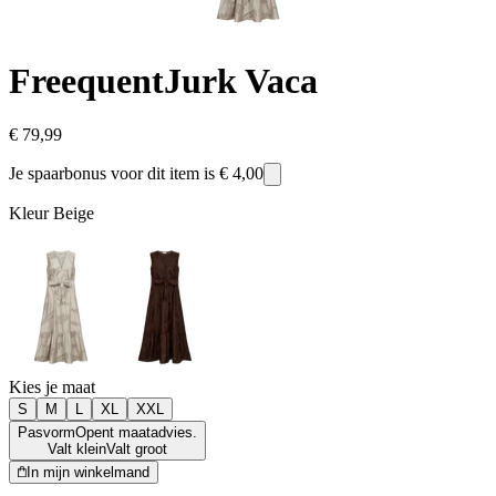
Freequent
Jurk Vaca
€ 79,99
Je spaarbonus voor dit item is
€ 4,00
Kleur
Beige
Kies je maat
S
M
L
XL
XXL
Pasvorm
Opent maatadvies.
Valt klein
Valt groot
In mijn winkelmand